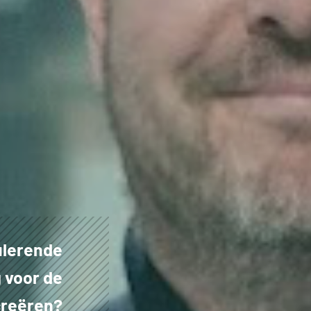
ulerende
 voor de
creëren?