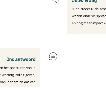
Jouw vraag
“Hoe creëer ik als sc
waarin onderwijsprofe
en nog meer impact k
Ons antwoord
sen het aansturen van je
 krachtig leiding geven,
 van je team én dat van
sgericht leiderschap de
 het beste uit zichzelf
en elkaar kan halen.