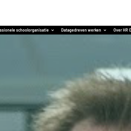
ssionele schoolorganisatie
Datagedreven werken
Over HR O