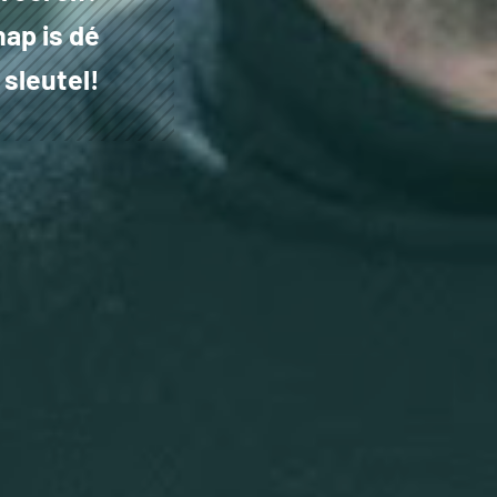
ap is dé
sleutel!