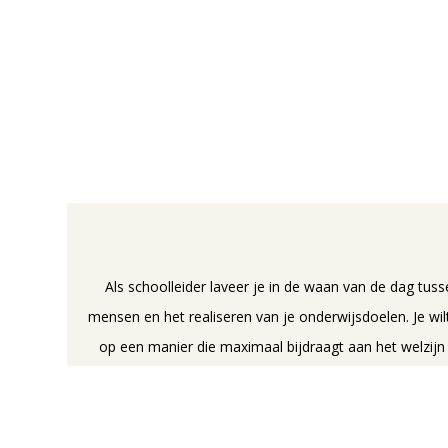
Als schoolleider laveer je in de waan van de dag tus
mensen en het realiseren van je onderwijsdoelen. Je wilt
op een manier die maximaal bijdraagt aan het welzijn
de leerlingen. Bij HR Ontwikkeling geloven we dat men
voedingsbodem is voor een omgeving waarin iedereen