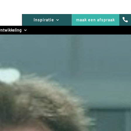

Inspiratie
maak een afspraak
ntwikkeling