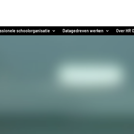
ssionele schoolorganisatie
Datagedreven werken
Over HR O