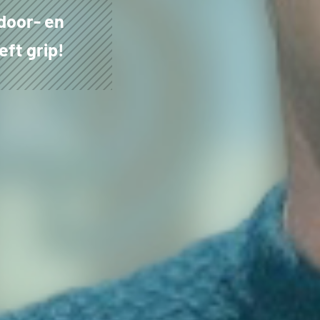
door- en
ft grip!