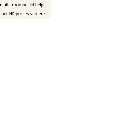
n uitstroombeleid helpt
in het HR proces verdere
egredenen, overzicht van
tstroom zorgen voor een
En dat is zeker in deze
 tekorten geen sinecure.
e onderdelen? Bekijk de
tgebreide brochure
hier
.
Jouw winst
Grip op je HR proces