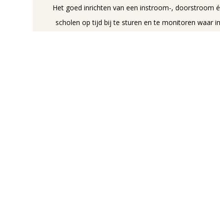
Het goed inrichten van een instroom-, doorstroom é
scholen op tijd bij te sturen en te monitoren waar 
verbetering wenselijk of mogelijk is. Inzicht in bewe
ontwikkelmogelijkheden en -kansen, en grip op ui
hogere duurzame inzetbaarheid van onderwijstalent. 
tijden van (dreigende)
Benieuwd wat dit concreet betekend voor de dri
ui