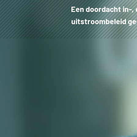
Een doordacht in-, 
uitstroombeleid gee