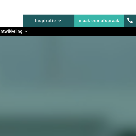

Inspiratie
maak een afspraak
ntwikkeling