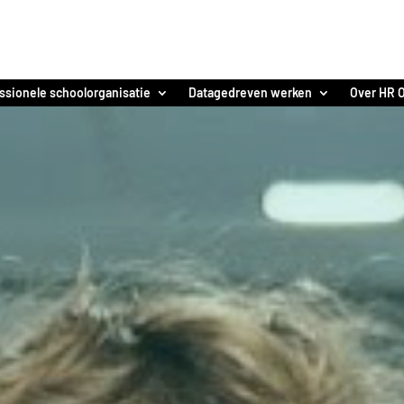
ssionele schoolorganisatie
Datagedreven werken
Over HR O