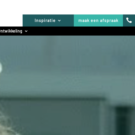

Inspiratie
maak een afspraak
ntwikkeling