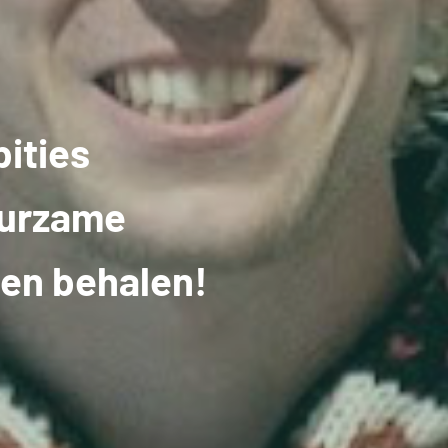
ities
uurzame
ten behalen!